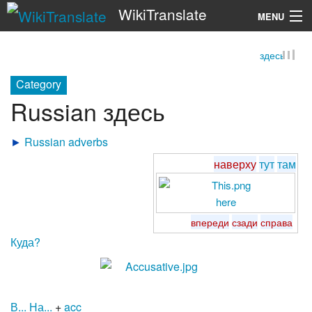
WikiTranslate
MENU
здесь
Search
Category
Russian здесь
►
Russian adverbs
наверху
тут
там
here
впереди
сзади
справа
Куда?
В...
На...
+
acc