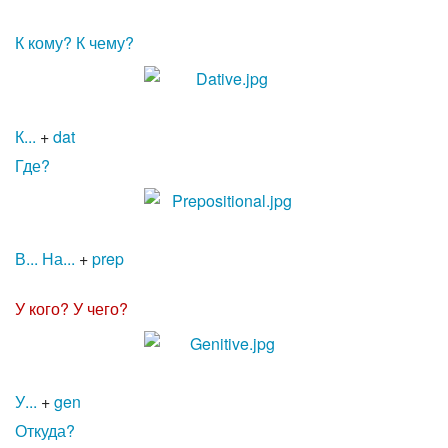
К кому?
К чему?
К...
+
dat
Где?
В...
На...
+
prep
У кого?
У чего?
У...
+
gen
Откуда?