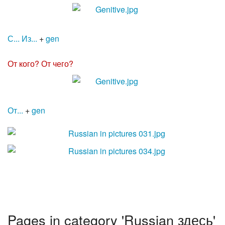
С...
Из...
+
gen
От кого?
От чего?
От...
+
gen
Pages in category 'Russian здесь'