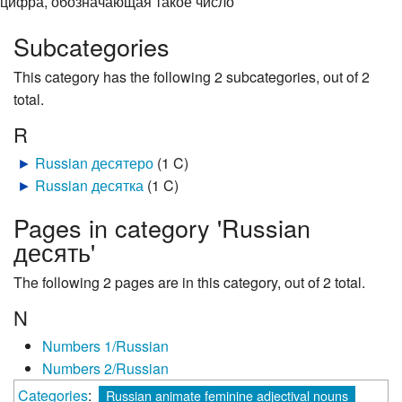
цифра, обозначающая такое число
Subcategories
This category has the following 2 subcategories, out of 2
total.
R
►
Russian десятеро
‎
(1 C)
►
Russian десятка
‎
(1 C)
Pages in category 'Russian
десять'
The following 2 pages are in this category, out of 2 total.
N
Numbers 1/Russian
Numbers 2/Russian
Categories
:
Russian animate feminine adjectival nouns