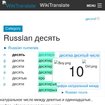
WikiTranslate
MENU
десять
Search
Category
Russian десять
►
Russian numerals
n
десять
десятеро
десятка
десятый
число
g
десяти
десятерых
10
d
десяти
десятерым
a
десять
десятерых/
i
десятью
еро
p
десяти
десятерыми
цифра
натуральный
между
десятерых
►
Russian nouns
натуральное число между девятью и одиннадцатью ,