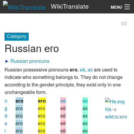
WikiTranslate
MENU
Search
Category
Russian его
►
Russian pronouns
Russian possessive pronouns
его
,
её
,
их
are used to
indicate who something belongs to. They do not change
according to the gender principle, they exist only in one
unchangeable form.
n
его
его
её
их
g
его
его
её
их
his
->
d
его
его
её
их
wikt:ru:его
a
его
его
её
их
i
его
его
её
их