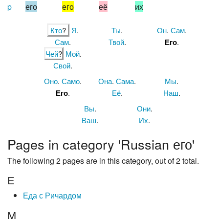
p
его
его
её
их
Кто
?
Я
.
Ты
.
Он
.
Сам
.
Сам
.
Твой
.
Его
.
Чей
?
Мой
.
Свой
.
Оно
.
Само
.
Она
.
Сама
.
Мы
.
Его
.
Её
.
Наш
.
Вы
.
Они
.
Ваш
.
Их
.
Pages in category 'Russian его'
The following 2 pages are in this category, out of 2 total.
Е
Еда с Ричардом
М