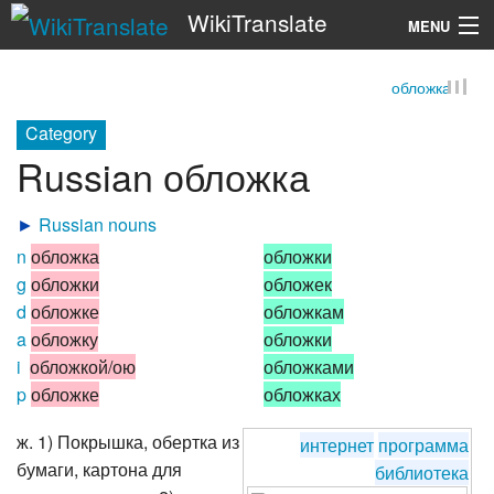
WikiTranslate
MENU
обложка
Search
Category
Russian обложка
►
Russian nouns
n
обложка
обложки
g
обложки
обложек
d
обложке
обложкам
a
обложку
обложки
i
обложкой/ою
обложками
p
обложке
обложках
ж. 1) Покрышка, обертка из
интернет
программа
бумаги, картона для
библиотека