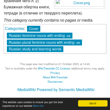
хранения чего-л. 2)
Бумажная обертка книги,
тетради (в отличие от твердого переплета).
This category currently contains no pages or media.
Categories
:
Cover
Russian feminine nouns with ending -ка
Russian plural feminine nouns with ending -ки
Russian study and learning words
This page was last modified on 21 October 2023, at 14:40.
Text is available under the
WikiTranslate CC License
; additional terms may apply.
Privacy
About WikiTranslate
Disclaimers
MediaWiki
Powered by Semantic MediaWiki
This website uses cookies to ensure you get the best
Got it!
experience on our website
More info