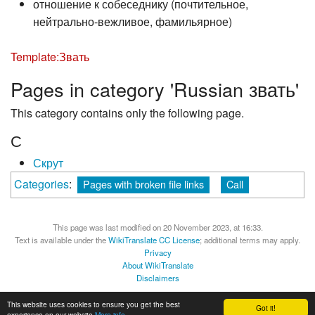
отношение к собеседнику (почтительное,
нейтрально-вежливое, фамильярное)
Template:Звать
Pages in category 'Russian звать'
This category contains only the following page.
С
Скрут
Categories
:
Pages with broken file links
Call
This page was last modified on 20 November 2023, at 16:33.
Text is available under the
WikiTranslate CC License
; additional terms may apply.
Privacy
About WikiTranslate
Disclaimers
MediaWiki
Powered by Semantic MediaWiki
This website uses cookies to ensure you get the best
Got it!
experience on our website
More info