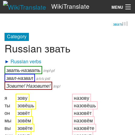
WikiTranslate
MENU
звать
Search
Category
Russian звать
►
Russian verbs
звать-назвать
impf-pf
звал-назвал
а/о/и pst
Зовите! Назовите!
Imp!
я
зову
назову
ты
зовёшь
назовёшь
он
зовёт
назовёт
мы
зовём
назовём
вы
зовёте
назовёте