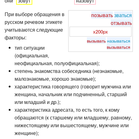
они
зовут
назовут
При выборе обращения в
позывать
зваться
русском речевом этикете
отзывать
учитываются следующие
x200px
факторы:
вызывать
называться
вызываться
тип ситуации
(официальная,
неофициальная, полуофициальная);
степень знакомства собеседника (незнакомые,
малознакомые, хорошо знакомые);
характеристика говорящего (говорит мужчина или
женщина, начальник или подчиненный, старший
или младший и др.);
характеристика адресата, то есть того, к кому
обращаются (к старшему или младшему, равному,
нижестоящему или вышестоящему, мужчине или
женщине);