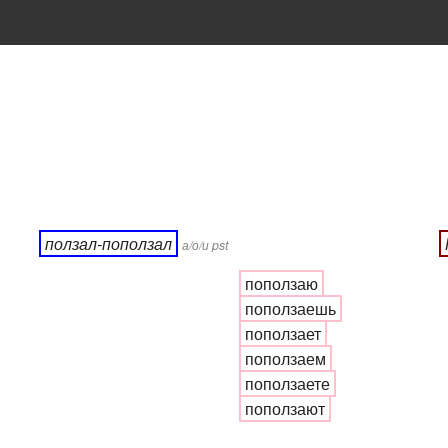
ползал-поползал
а/о/и pst
поползаю
поползаешь
поползает
поползаем
поползаете
поползают