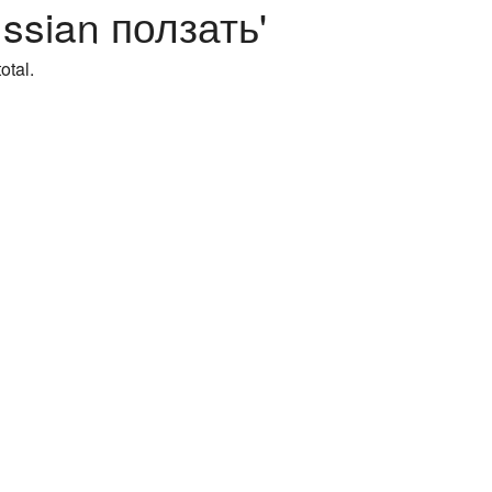
ussian ползать'
otal.