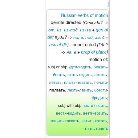
|
Russian verbs of motion
denote directed
(Откуда? ->
от
,
из
,
из-под
,
из-за
+
gen of
dir
; Куда? ->
на
,
в
,
под
,
за
,
c
+
- nondirected
acc of dir
)
(Где?
->
на
,
в
+
prep of place
)
motion of:
subj or obj:
идти
-
ходить
,
бежать
-
бегать
,
ехать
-
ездить
,
лететь
-
летать
,
плыть
-
плавать
,
ползти
-
,
лезть
-
лазить
,
брести
-
ползать
бродить
;
subj with obj:
нести
-
носить
,
вести
-
водить
,
везти
-
возить
,
тащить
-
таскать
,
катить
-
катать
,
гнать
-
гонять