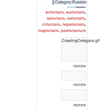
[[:Category:Russian
ползти
-
ползать
,
всползать
,
выползать
,
заползать
,
наползать
,
отползать
,
переползать
,
подползать
,
разползаться
,
CrawlingCelegans.gif
ползти
ползти
ползти