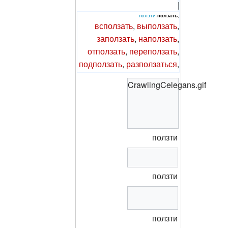
|
ползти
-
ползать
,
всползать
,
выползать
,
заползать
,
наползать
,
отползать
,
переползать
,
подползать
,
разползаться
,
CrawlingCelegans.gif
ползти
ползти
ползти