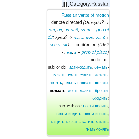
]]
[[:Category:Russian
Russian verbs of motion
denote directed
(Откуда? ->
от
,
из
,
из-под
,
из-за
+
gen of
dir
; Куда? ->
на
,
в
,
под
,
за
,
c
+
- nondirected
acc of dir
)
(Где?
->
на
,
в
+
prep of place
)
motion of:
subj or obj:
идти
-
ходить
,
бежать
-
бегать
,
ехать
-
ездить
,
лететь
-
летать
,
плыть
-
плавать
,
ползти
-
,
лезть
-
лазить
,
брести
-
ползать
бродить
;
subj with obj:
нести
-
носить
,
вести
-
водить
,
везти
-
возить
,
тащить
-
таскать
,
катить
-
катать
,
гнать
-
гонять