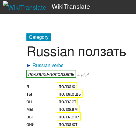
WikiTranslate
Category
Russian ползать
►
Russian verbs
ползати-поползать
impf-pf
я
ползаю
ты
ползаешь
он
ползает
мы
ползаем
вы
ползаете
они
ползают