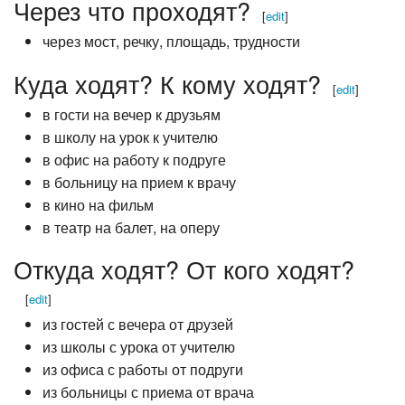
Через что проходят?
[
edit
]
через мост, речку, площадь, трудности
Куда ходят? К кому ходят?
[
edit
]
в гости на вечер к друзьям
в школу на урок к учителю
в офис на работу к подруге
в больницу на прием к врачу
в кино на фильм
в театр на балет, на оперу
Откуда ходят? От кого ходят?
[
edit
]
из гостей с вечера от друзей
из школы с урока от учителю
из офиса с работы от подруги
из больницы с приема от врача