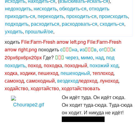
исходить
,
находить
-
ся
, (
взыскивать
-
искать
-
ся
),
недоходить
,
нисходить
,
обходить
-
ся
,
отходить
приходить
-
ся
,
переходить
,
проходить
-
ся
,
происходить
,
подходить
,
расходиться
,
расходовать
-
ся
,
сходить
-
ся
,
уходить
,
прошлый/ое
,
ходить
File:Farm-Fresh arrow left.png
File:Farm-Fresh
arrow right.png
походить
c
на
,
из
в
,
от
к
20px
6px
6px
20px
Где?
через
,
мимо
,
над
,
под
походить
,
поход
,
походка
,
походный
,
похожий
ход
,
ходка
,
ходики
,
пешеход
,
пешеходный
,
теплоход
,
самоход
,
самоходный
,
вездеход
ледоход
,
луноход
,
ходайство
,
ходотайство
,
ходотайствовать
Он идёт туда. Он идёт сюда.
Он ходит туда-сюда. Туда-сюда
он ходит. И никуда не идёт!