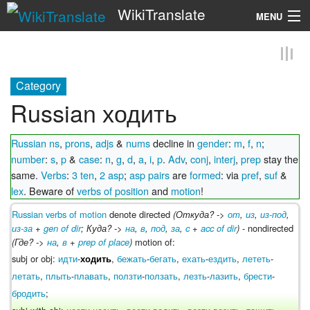
WikiTranslate
MENU
Search
Category
Russian ходить
Russian ns
,
prons
,
adjs
&
nums
decline in
gender
:
m
,
f
,
n
;
number
:
s
,
p
&
case
:
n
,
g
,
d
,
a
,
i
,
p
.
Adv
,
conj
,
interj
,
prep
stay the
same.
Verbs
:
3 ten
,
2 asp
;
asp pairs
are
formed
: via
pref
,
suf
&
lex
. Beware of
verbs of position
and
motion
!
Russian verbs of motion
denote directed
(Откуда? ->
от
,
из
,
из-под
,
из-за
+
gen of dir
; Куда? ->
на
,
в
,
под
,
за
,
c
+
acc of dir
)
- nondirected
(Где? ->
на
,
в
+
prep of place
)
motion of:
subj or obj:
идти
-
,
бежать
-
бегать
,
ехать
-
ездить
,
лететь
-
ходить
летать
,
плыть
-
плавать
,
ползти
-
ползать
,
лезть
-
лазить
,
брести
-
бродить
;
subj with obj:
нести
-
носить
,
вести
-
водить
,
везти
-
возить
,
тащить
-