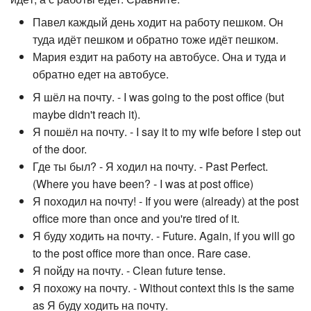
Павел каждый день ходит на работу пешком. Он
туда идёт пешком и обратно тоже идёт пешком.
Мария ездит на работу на автобусе. Она и туда и
обратно едет на автобусе.
Я шёл на почту. - I was going to the post office (but
maybe didn't reach it).
Я пошёл на почту. - I say it to my wife before I step out
of the door.
Где ты был? - Я ходил на почту. - Past Perfect.
(Where you have been? - I was at post office)
Я походил на почту! - If you were (already) at the post
office more than once and you're tired of it.
Я буду ходить на почту. - Future. Again, if you will go
to the post office more than once. Rare case.
Я пойду на почту. - Clean future tense.
Я похожу на почту. - Without context this is the same
as Я буду ходить на почту.