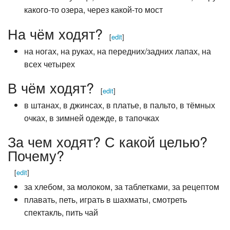
какого-то озера, через какой-то мост
На чём ходят?
[
edit
]
на ногах, на руках, на передних/задних лапах, на
всех четырех
В чём ходят?
[
edit
]
в штанах, в джинсах, в платье, в пальто, в тёмных
очках, в зимней одежде, в тапочках
За чем ходят? С какой целью?
Почему?
[
edit
]
за хлебом, за молоком, за таблетками, за рецептом
плавать, петь, играть в шахматы, смотреть
спектакль, пить чай