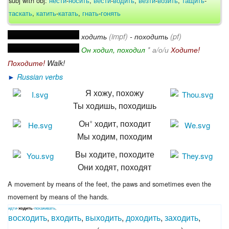
таскать
,
катить
-
катать
,
гнать
-
гонять
ходить
(impf)
- походить
(pf)
Он ходил, походил
* а/о/и
Ходите!
Походите!
Walk!
►
Russian verbs
Я хожу, похожу
Ты ходишь, походишь
Он
*
ходит, походит
Мы ходим, походим
Вы ходите, походите
Они ходят, походят
A movement by means of the feet, the paws and sometimes even the
movement by means of the hands.
идти
-
ходить
-
похаживать
,
восходить
,
входить
,
выходить
,
доходить
,
заходить
,