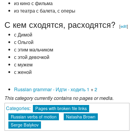
из кино с фильма
из театра с балета, с оперы
С кем сходятся, расходятся?
[
edit
]
с Димой
с Ольгой
с этим мальчиком
с этой девочкой
с мужем
с женой
Russian grammar - Идти - ходить 1
+
2
This category currently contains no pages or media.
Categories
:
Pages with broken file links
Russian verbs of motion
Natasha Brown
Serge Balykov