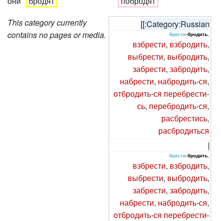
они
бродят
побродят
This category currently
[[:Category:Russian
contains no pages or media.
брести
-
бродить
,
взбрести
,
взбродить
,
выбрести
,
выбродить
,
забрести
,
забродить
,
набрести
,
набродить
-
ся
,
отбродить
-
ся
перебрести
-
сь
,
перебродить
-
ся
,
расбрестись
,
расбродиться
|
брести
-
бродить
,
взбрести
,
взбродить
,
выбрести
,
выбродить
,
забрести
,
забродить
,
набрести
,
набродить
-
ся
,
отбродить
-
ся
перебрести
-