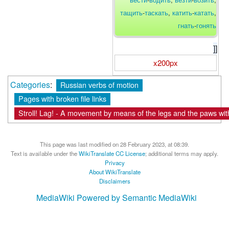
тащить
-
таскать
,
катить
-
катать
,
гнать
-
гонять
]]
x200px
Categories
:
Russian verbs of motion
Pages with broken file links
Stroll! Lag! - A movement by means of the legs and the paws with 
This page was last modified on 28 February 2023, at 08:39.
Text is available under the
WikiTranslate CC License
; additional terms may apply.
Privacy
About WikiTranslate
Disclaimers
MediaWiki
Powered by Semantic MediaWiki