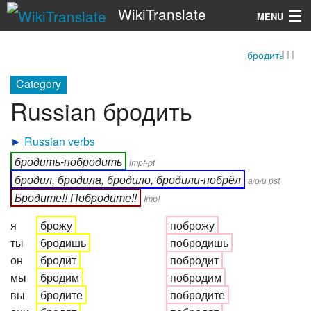
WikiTranslate
MENU
бродить
Search
Category
Russian бродить
►
Russian verbs
бродить-побродить
impf-pf
бродил, бродила, бродило, бродили-побрёл
а/о/и pst
Бродите!! Побродите!!
Imp!
я
брожу
поброжу
ты
бродишь
побродишь
он
бродит
побродит
мы
бродим
побродим
вы
бродите
побродите