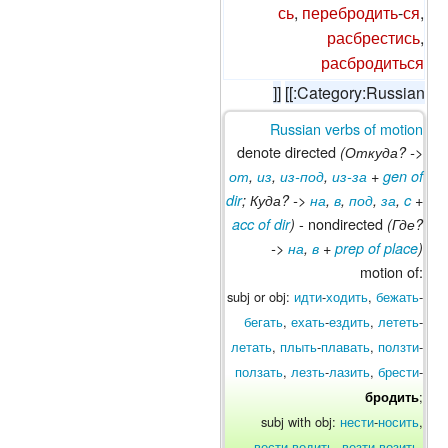
сь
,
перебродить
-
ся
,
расбрестись
,
расбродиться
]]
[[:Category:Russian
Russian verbs of motion
denote directed
(Откуда? ->
от
,
из
,
из-под
,
из-за
+
gen of
dir
; Куда? ->
на
,
в
,
под
,
за
,
c
+
- nondirected
acc of dir
)
(Где?
->
на
,
в
+
prep of place
)
motion of:
subj or obj:
идти
-
ходить
,
бежать
-
бегать
,
ехать
-
ездить
,
лететь
-
летать
,
плыть
-
плавать
,
ползти
-
ползать
,
лезть
-
лазить
,
брести
-
;
бродить
subj with obj:
нести
-
носить
,
вести
-
водить
,
везти
-
возить
,