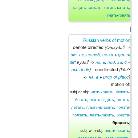
тащить
-
таскать
,
катить
-
катать
,
гнать
-
гонять
|
Russian verbs of motion
denote directed
(Откуда? ->
от
,
из
,
из-под
,
из-за
+
gen of
dir
; Куда? ->
на
,
в
,
под
,
за
,
c
+
- nondirected
acc of dir
)
(Где?
->
на
,
в
+
prep of place
)
motion of:
subj or obj:
идти
-
ходить
,
бежать
-
бегать
,
ехать
-
ездить
,
лететь
-
летать
,
плыть
-
плавать
,
ползти
-
ползать
,
лезть
-
лазить
,
брести
-
;
бродить
subj with obj:
нести
-
носить
,
вести
-
водить
,
везти
-
возить
,