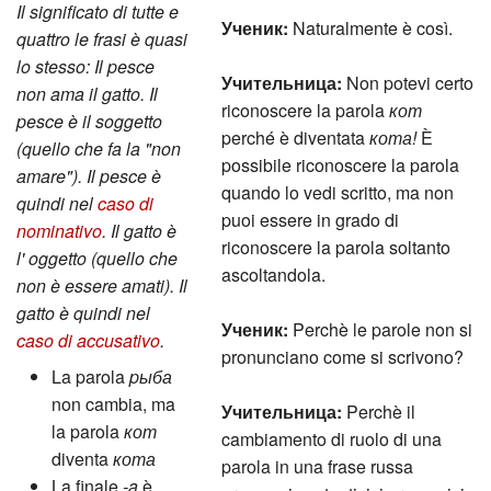
Il significato di tutte e
Ученик:
Naturalmente è così.
quattro le frasi è quasi
lo stesso: Il pesce
Учительница:
Non potevi certo
non ama il gatto. Il
riconoscere la parola
кот
pesce è il soggetto
perché è diventata
кота!
È
(quello che fa la "non
possibile riconoscere la parola
amare"). Il pesce è
quando lo vedi scritto, ma non
quindi nel
caso di
puoi essere in grado di
nominativo
. Il gatto è
riconoscere la parola soltanto
l' oggetto (quello che
ascoltandola.
non è essere amati). Il
gatto è quindi nel
Ученик:
Perchè le parole non si
caso di accusativo
.
pronunciano come si scrivono?
La parola
pыба
non cambia, ma
Учительница:
Perchè il
la parola
кот
cambiamento di ruolo di una
diventa
кота
parola in una frase russa
La finale
-a
è