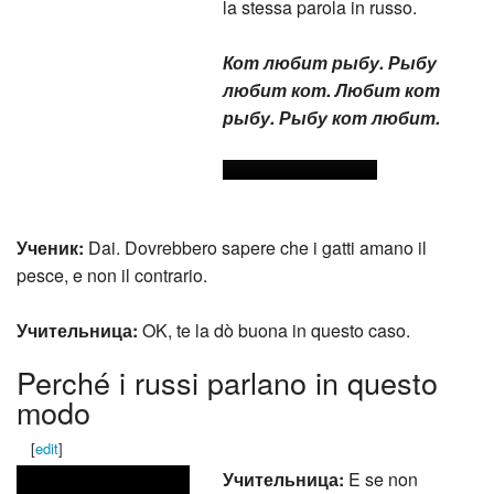
la stessa parola in russo.
Кот любит рыбу. Рыбу
любит кот. Любит кот
рыбу. Рыбу кот любит.
Ученик:
Dai. Dovrebbero sapere che i gatti amano il
pesce, e non il contrario.
Учительница:
OK, te la dò buona in questo caso.
Perché i russi parlano in questo
modo
[
edit
]
Учительница:
E se non