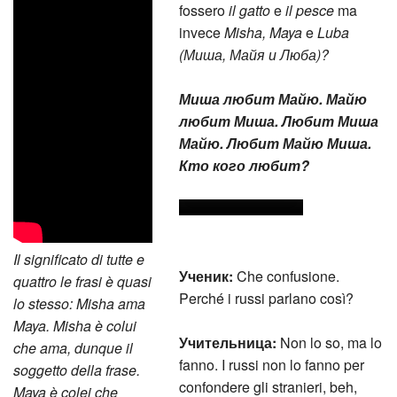
fossero
il gatto
e
il pesce
ma
invece
Misha, Maya
e
Luba
(Миша, Майя и Люба)?
Миша любит Майю. Майю
любит Миша. Любит Миша
Майю. Любит Майю Миша.
Кто кого любит?
Il significato di tutte e
Ученик:
Che confusione.
quattro le frasi è quasi
Perché i russi parlano così?
lo stesso: Misha ama
Maya. Misha è colui
Учительница:
Non lo so, ma lo
che ama, dunque il
fanno. I russi non lo fanno per
soggetto della frase.
confondere gli stranieri, beh,
Maya è colei che