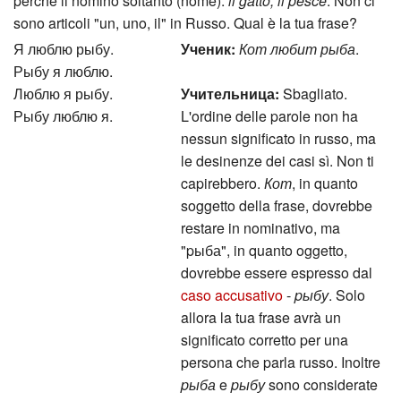
sono articoli "un, uno, il" in Russo. Qual è la tua frase?
Я люблю рыбу.
Ученик:
Кот любит рыба
.
Рыбу я люблю.
Люблю я рыбу.
Учительница:
Sbagliato.
Рыбу люблю я.
L'ordine delle parole non ha
nessun significato in russo, ma
le desinenze dei casi sì. Non ti
capirebbero.
Кот
, in quanto
soggetto della frase, dovrebbe
restare in nominativo, ma
"pыба", in quanto oggetto,
dovrebbe essere espresso dal
caso accusativo
-
pыбу
. Solo
allora la tua frase avrà un
significato corretto per una
persona che parla russo. Inoltre
pыба
e
pыбу
sono considerate