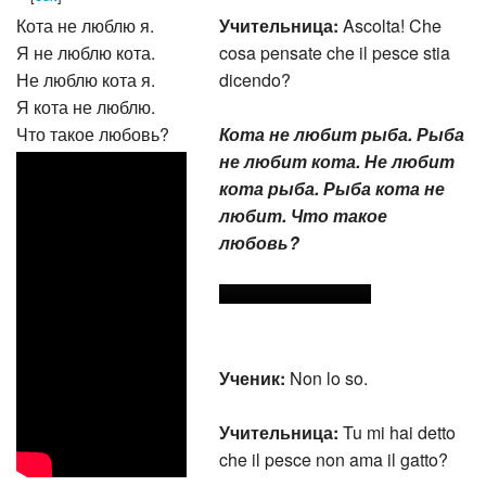
Кота не люблю я.
Учительница:
Ascolta! Che
Я не люблю кота.
cosa pensate che il pesce stia
Не люблю кота я.
dicendo?
Я кота не люблю.
Что такое любовь?
Кота не любит рыба. Рыба
не любит кота. Не любит
кота рыба. Рыба кота не
любит. Что такое
любовь?
Ученик:
Non lo so.
Учительница:
Tu mi hai detto
che il pesce non ama il gatto?