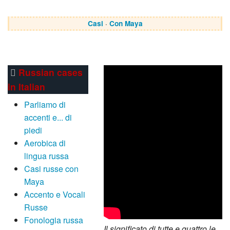
Casi
·
Con Maya
Russian cases
in Italian
Parliamo di
accenti e... di
piedi
Aerobica di
lingua russa
Casi russe con
Maya
Accento e Vocali
Russe
Fonologia russa
Il significato di tutte e quattro le