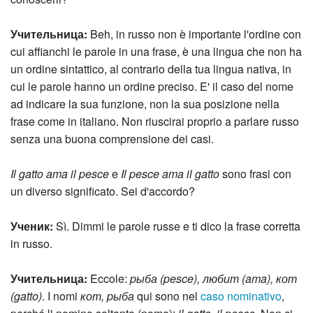
Учительница:
Beh, in russo non è importante l'ordine con
cui affianchi le parole in una frase, è una lingua che non ha
un ordine sintattico, al contrario della tua lingua nativa, in
cui le parole hanno un ordine preciso. E' il caso del nome
ad indicare la sua funzione, non la sua posizione nella
frase come in italiano. Non riuscirai proprio a parlare russo
senza una buona comprensione dei casi.
Il gatto ama il pesce
e
Il pesce ama il gatto
sono frasi con
un diverso significato. Sei d'accordo?
Ученик:
Sì. Dimmi le parole russe e ti dico la frase corretta
in russo.
Учительница:
Eccole:
pыба (pesce), любит (ama), кот
(gatto)
. I nomi
кот, pыба
qui sono nel
caso nominativo
,
perché li nomino soltanto (nome):
il gatto, il pesce
. Non ci