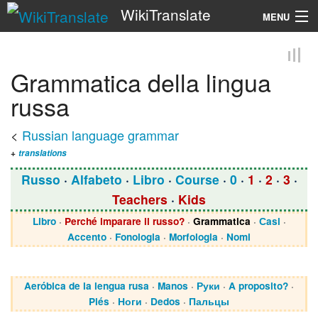
WikiTranslate
MENU
Search
Grammatica della lingua
russa
<
Russian language grammar
+
translations
Russo
·
Alfabeto
·
Libro
·
Course
·
0
·
1
·
2
·
3
·
Teachers
·
Kids
Libro
·
Perché imparare il russo?
·
Grammatica
·
Сasi
·
Accento
·
Fonologia
·
Morfologia
·
Nomi
Aeróbica de la lengua rusa
·
Manos
·
Руки
·
A proposito?
·
Piés
·
Ноги
·
Dedos
·
Пальцы