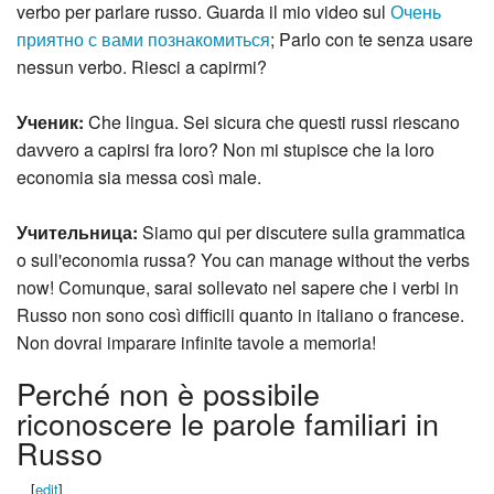
verbo per parlare russo. Guarda il mio video sul
Очень
приятно с вами познакомиться
; Parlo con te senza usare
nessun verbo. Riesci a capirmi?
Ученик:
Che lingua. Sei sicura che questi russi riescano
davvero a capirsi fra loro? Non mi stupisce che la loro
economia sia messa così male.
Учительница:
Siamo qui per discutere sulla grammatica
o sull'economia russa? You can manage without the verbs
now! Comunque, sarai sollevato nel sapere che i verbi in
Russo non sono così difficili quanto in italiano o francese.
Non dovrai imparare infinite tavole a memoria!
Perché non è possibile
riconoscere le parole familiari in
Russo
[
edit
]