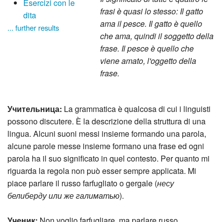
Esercizi con le
frasi è quasi lo stesso: Il gatto
dita
ama il pesce. Il gatto è quello
... further results
che ama, quindi il soggetto della
frase. Il pesce è quello che
viene amato, l'oggetto della
frase.
Учительница:
La grammatica è qualcosa di cui i linguisti
possono discutere. È la descrizione della struttura di una
lingua. Alcuni suoni messi insieme formando una parola,
alcune parole messe insieme formano una frase ed ogni
parola ha il suo significato in quel contesto. Per quanto mi
riguarda la regola non può esser sempre applicata. Mi
piace parlare il russo farfugliato o gergale (
несу
белиберду или же галиматью
).
Ученик:
Non voglio farfugliare, ma parlare russo.