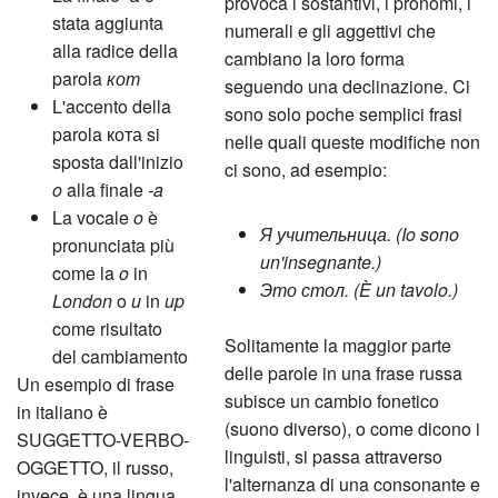
provoca i sostantivi, i pronomi, i
stata aggiunta
numerali e gli aggettivi che
alla radice della
cambiano la loro forma
parola
кот
seguendo una declinazione. Ci
L'accento della
sono solo poche semplici frasi
parola кота si
nelle quali queste modifiche non
sposta dall'inizio
ci sono, ad esempio:
o
alla finale
-a
La vocale
o
è
Я учительница. (Io sono
pronunciata più
un'insegnante.)
come la
o
in
Это стол. (È un tavolo.)
London
o
u
in
up
come risultato
Solitamente la maggior parte
del cambiamento
delle parole in una frase russa
Un esempio di frase
subisce un cambio fonetico
in italiano è
(suono diverso), o come dicono i
SUGGETTO-VERBO-
linguisti, si passa attraverso
OGGETTO, il russo,
l'alternanza di una consonante e
invece, è una lingua