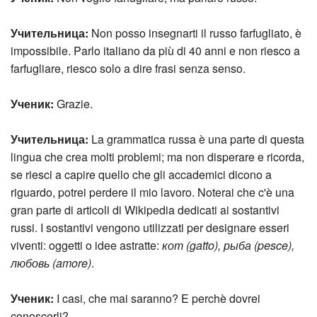
Учительница:
Non posso insegnarti il russo farfugliato, è
impossibile. Parlo italiano da più di 40 anni e non riesco a
farfugliare, riesco solo a dire frasi senza senso.
Ученик:
Grazie.
Учительница:
La grammatica russa è una parte di questa
lingua che crea molti problemi; ma non disperare e ricorda,
se riesci a capire quello che gli accademici dicono a
riguardo, potrei perdere il mio lavoro. Noterai che c'è una
gran parte di articoli di Wikipedia dedicati ai sostantivi
russi. I sostantivi vengono utilizzati per designare esseri
viventi: oggetti o idee astratte:
кот (gatto), рыба (pesce),
любовь (amore)
.
Ученик:
I casi, che mai saranno? E perchè dovrei
conoscerli?