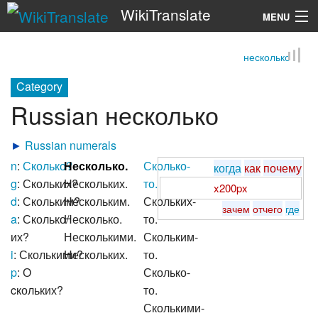
WikiTranslate
MENU
несколько
Search
Category
Russian несколько
►
Russian numerals
n
:
Сколько?
Несколько.
Сколько-
когда
как
почему
g
: Скольких?
Нескольких.
то.
x200px
d
: Скольким?
Нескольким.
Скольких-
зачем
отчего
где
a
: Сколько/
Несколько.
то.
их?
Несколькими.
Скольким-
i
: Сколькими?
Нескольких.
то.
p
: О
Сколько-
cкольких?
то.
Сколькими-