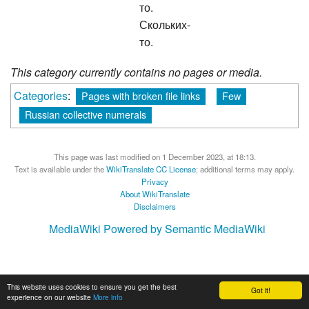
то.
Скольких-
то.
This category currently contains no pages or media.
Categories
:
Pages with broken file links
Few
Russian collective numerals
This page was last modified on 1 December 2023, at 18:13.
Text is available under the
WikiTranslate CC License
; additional terms may apply.
Privacy
About WikiTranslate
Disclaimers
MediaWiki
Powered by Semantic MediaWiki
This website uses cookies to ensure you get the best
Got it!
experience on our website
More info