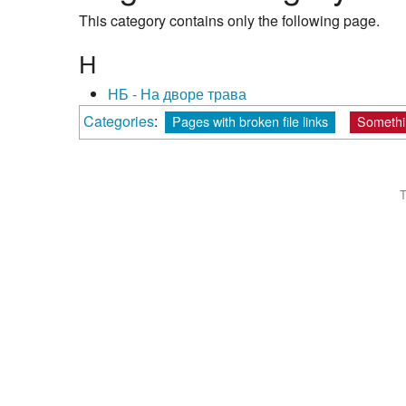
This category contains only the following page.
Н
НБ - На дворе трава
Categories
:
Pages with broken file links
Somethi
T