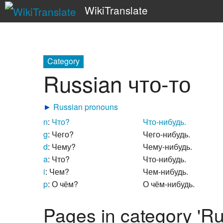
WikiTranslate
Category
Russian что-то
►
Russian pronouns
n
:
Что?
Что-нибудь.
g
: Чего?
Чего-нибудь.
d
: Чему?
Чему-нибудь.
a
: Что?
Что-нибудь.
i
: Чем?
Чем-нибудь.
p
: О чём?
О чём-нибудь.
Pages in category 'Ru