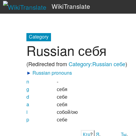
WikiTranslate
Category
Russian себя
(Redirected from
Category:Russian себе
)
►
Russian pronouns
n
-
g
себя
d
себе
a
себя
i
собой/ою
p
себе
Кто
?
Я
.
Ты
.