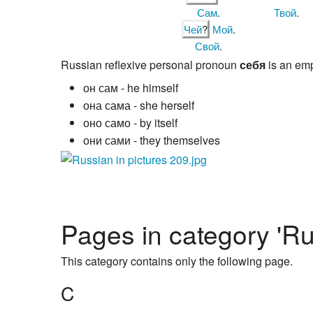
Сам
.
Твой
.
Чей
?
Мой
.
Свой
.
Russian reflexive personal pronoun
себя
is an emp
он сам - he himself
она сама - she herself
оно само - by itself
они сами - they themselves
Pages in category 'Ru
This category contains only the following page.
C