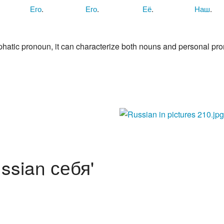
Его
.
Его
.
Её
.
Наш
.
hatic pronoun, it can characterize both nouns and personal pr
ssian себя'