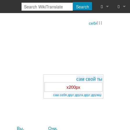
Search
What links he
Log in
себя
Related chan
Reques
Special pages
Printable vers
Permanent lin
сам
свой
ты
Page informat
x200px
сам себя
друг друга
друг дружку
Browse proper
Browse proper
Recent chang
Вы
.
Они
.