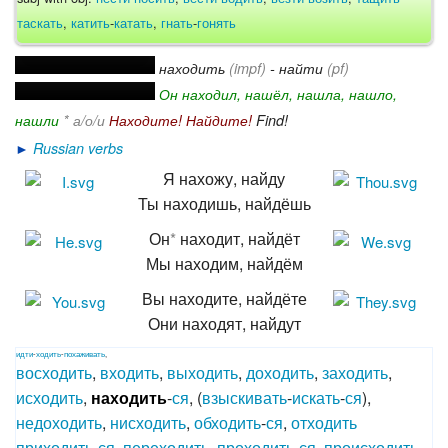
таскать
,
катить
-
катать
,
гнать
-
гонять
находить
(impf)
- найти
(pf)
Он находил, нашёл, нашла, нашло,
нашли
* а/о/и
Находите! Найдите!
Find!
►
Russian verbs
Я нахожу, найду
Ты находишь, найдёшь
Он
*
находит, найдёт
Мы находим, найдём
Вы находите, найдёте
Они находят, найдут
идти
-
ходить
-
похаживать
,
восходить
,
входить
,
выходить
,
доходить
,
заходить
,
исходить
,
находить
-
ся
, (
взыскивать
-
искать
-
ся
),
недоходить
,
нисходить
,
обходить
-
ся
,
отходить
приходить
-
ся
,
переходить
,
проходить
-
ся
,
происходить
,