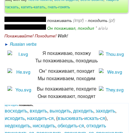
таскать
,
катить
-
катать
,
гнать
-
гонять
похаживать
(impf)
- походить
(pf)
Он похаживал, походил
* а/о/и
Похаживайте! Походите!
Walk!
►
Russian verbs
Я похаживаю, похожу
Ты похаживаешь, походишь
Он
*
похаживает, походит
Мы похаживаем, походим
Вы похаживаете, походите
Они похаживают, походят
идти
-
ходить
-
похаживать
,
восходить
,
входить
,
выходить
,
доходить
,
заходить
,
исходить
,
находить
-
ся
, (
взыскивать
-
искать
-
ся
),
недоходить
,
нисходить
,
обходить
-
ся
,
отходить
приходить
-
ся
,
переходить
,
проходить
-
ся
,
происходить
,