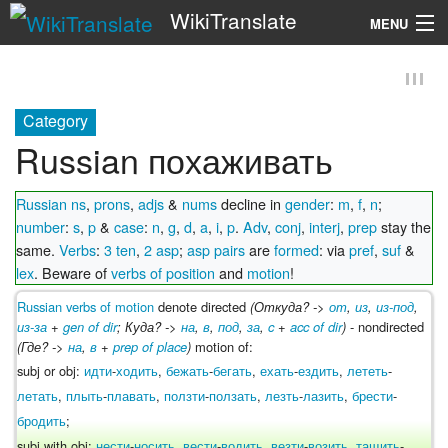
WikiTranslate
MENU
Search
Category
Russian похаживать
Russian ns
,
prons
,
adjs
&
nums
decline in
gender
:
m
,
f
,
n
;
number
:
s
,
p
&
case
:
n
,
g
,
d
,
a
,
i
,
p
.
Adv
,
conj
,
interj
,
prep
stay the
same.
Verbs
:
3 ten
,
2 asp
;
asp pairs
are
formed
: via
pref
,
suf
&
lex
. Beware of
verbs of position
and
motion
!
Russian verbs of motion
denote directed
(Откуда? ->
от
,
из
,
из-под
,
из-за
+
gen of dir
; Куда? ->
на
,
в
,
под
,
за
,
c
+
acc of dir
)
- nondirected
(Где? ->
на
,
в
+
prep of place
)
motion of:
subj or obj:
идти
-
ходить
,
бежать
-
бегать
,
ехать
-
ездить
,
лететь
-
летать
,
плыть
-
плавать
,
ползти
-
ползать
,
лезть
-
лазить
,
брести
-
бродить
;
subj with obj:
нести
-
носить
,
вести
-
водить
,
везти
-
возить
,
тащить
-