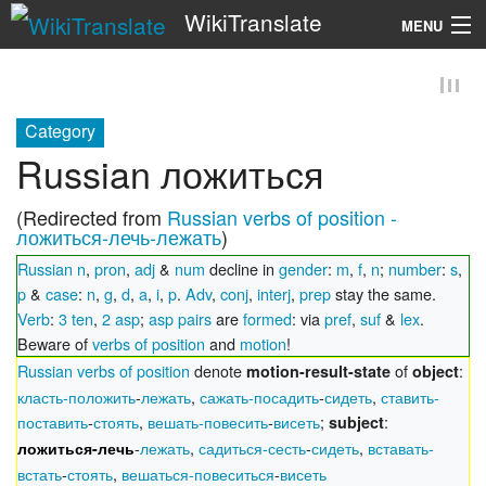
WikiTranslate
MENU
Search
Category
Russian ложиться
(Redirected from
Russian verbs of position -
ложиться-лечь-лежать
)
Russian n
,
pron
,
adj
&
num
decline in
gender
:
m
,
f
,
n
;
number
:
s
,
p
&
case
:
n
,
g
,
d
,
a
,
i
,
p
.
Adv
,
conj
,
interj
,
prep
stay the same.
Verb
:
3 ten
,
2 asp
;
asp pairs
are
formed
: via
pref
,
suf
&
lex
.
Beware of
verbs of position
and
motion
!
Russian verbs of position
denote
of
:
motion-result-state
object
класть-положить
-
лежать
,
сажать-посадить
-
сидеть
,
ставить-
поставить
-
стоять
,
вешать-повесить
-
висеть
;
:
subject
-
лежать
,
садиться-сесть
-
сидеть
,
вставать-
ложиться-лечь
встать
-
стоять
,
вешаться-повеситься
-
висеть