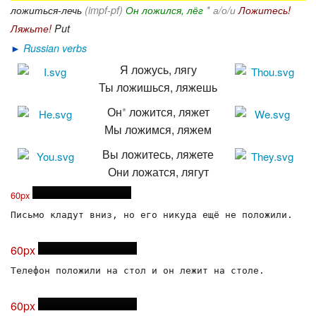
ложиться-лечь
(impf-pf)
Он ложился, лёг
* а/о/и
Ложитесь!
Ляжьте!
Put
►
Russian verbs
Я ложусь, лягу
Ты ложишься, ляжешь
Он
*
ложится, ляжет
Мы ложимся, ляжем
Вы ложитесь, ляжете
Они ложатся, лягут
60px
Письмо кладут вниз, но его никуда ещё не положили.
60px
Телефон положили на стол и он лежит на столе.
60px